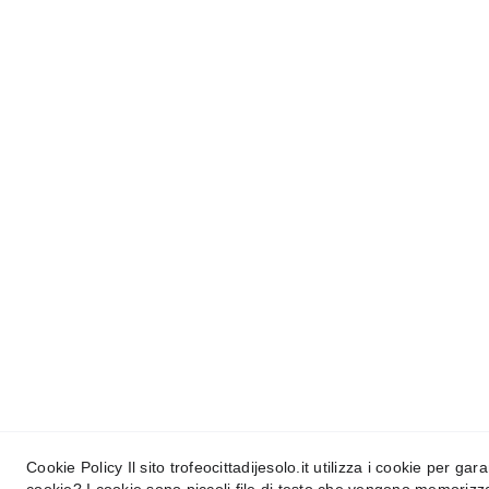
femminil
Sabato 
28
 e domenica 
2
Pala Turismo, 
Piazza 
Lido di Jesolo (3001
BIGLIETTI
 disponibili s
e in cassa i giorni 
per informazioni e
gruppi, contat
email: 
trofeocittadijes
cellulare:  
Giada
+39
Cookie Policy Il sito trofeocittadijesolo.it utilizza i cookie per g