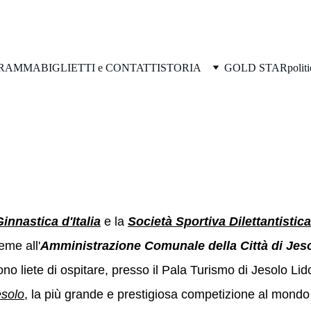
RAMMA
BIGLIETTI e CONTATTI
STORIA
GOLD STAR
polit
OFEO CITTÁ d
innastica d'Italia
e la 
Società Sportiva Dilettantistica
eme all'
Amministrazione Comunale della Città di Jes
ono liete di ospitare, presso il Pala Turismo di Jesolo Lido
esolo
, la più grande e prestigiosa competizione al mondo p