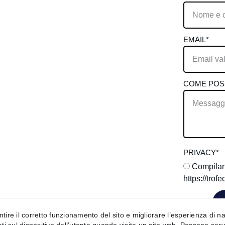
e
9
MARZO 2026
EMAIL*
Brescia, 11, 
6), Venezia
COME POSS
u 
TICKETONE
dell'evento
 BIGLIETTI 
PRIVACY*
tare: 
Compiland
olo@gmail.com
https://trofe
 3381459354
arantire il corretto funzionamento del sito e migliorare l’esperienza di 