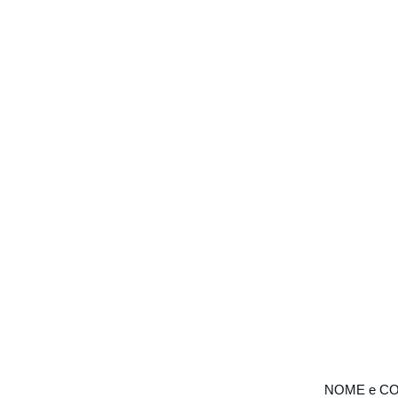
TA' di JESOLO
NOME e C
le di ginnastica artistica 