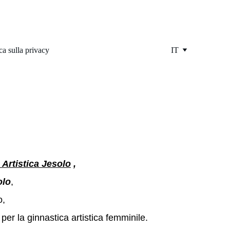
ica sulla privacy
IT
i JESOLO
 Artistica Jesolo
 ,
olo
, 
, 
er la ginnastica artistica femminile.