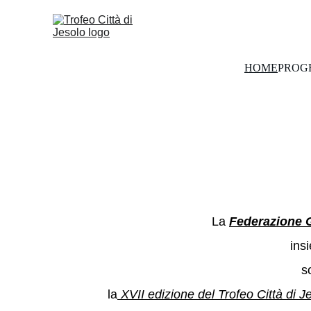
HOME
PROG
XVII TR
  La 
Federazione G
insi
s
la
 XVII edizione del Trofeo Città di J