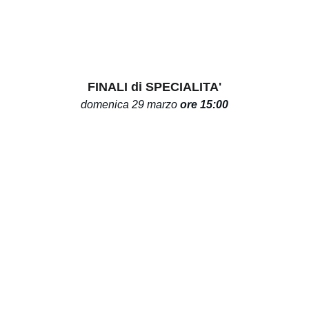
FINALI di SPECIALITA'
domenica 29 marzo 
ore 15:00
XVII TROFEO CITTA' di JESOLO
competizione internazionale amichevole di 
ginnastica artistica femminile
Sabato 
28
 e domenica 
29
MARZO 2026
Pala Turismo, 
Piazza Brescia, 11, 
Lido di Jesolo (30016), Venezia
BIGLIETTI
 disponibili su 
TICKETONE