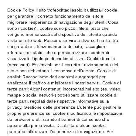
Cookie Policy Il sito trofeocittadijesolo.it utilizza i cookie
per garantire il corretto funzionamento del sito e
COME POSSIAMO AIUTARTI ? *
migliorare l’esperienza di navigazione degli utenti. Cosa
sono i cookie? I cookie sono piccoli file di testo che
vengono memorizzati sul dispositivo dell’utente quando
visita un sito web. Possono servire a diverse finalità, tra
cui garantire il funzionamento del sito, raccogliere
informazioni statistiche o personalizzare i contenuti
visualizzati. Tipologie di cookie utilizzati Cookie tecnici
PRIVACY*
(necessari): Essenziali per il corretto funzionamento del
Compilando il modulo accetti la
sito e non richiedono il consenso dell’utente. Cookie di
analisi: Raccogliamo dati anonimi e aggregati per
https://trofeocittadijesolo.it/privacy-
analizzare il traffico e migliorare i nostri servizi. Cookie di
policy
terze parti: Alcuni contenuti incorporati nel sito (es. video,
mappe o social network) potrebbero utilizzare cookie di
terze parti, regolati dalle rispettive informative sulla
Invia la tua richiesta
privacy. Gestione delle preferenze L'utente può gestire le
proprie preferenze sui cookie modificando le impostazioni
del browser o utilizzando il banner di consenso che
appare alla prima visita. Disabilitare alcuni cookie
SOCIETA' SPORTIVA DILETTANTISTICA ARTISTICA JESOLO a r.l.
potrebbe influenzare l’esperienza di navigazione. Per
Sede legale: Via Tredici Martiri 88 - San Donà di Piave - VE