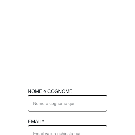
e in cassa i giorni dell'evento
per informazioni e BIGLIETTI gruppi, contattare: 
email: 
trofeocittadijesolo@gmail.com
cellulare:  
Giada
+39 3381459354
📷 
Claudio Fedrigo 
📷 
Filippo Tomasi 
📷 
Luigi Fardella
NOME e COGNOME
EMAIL*